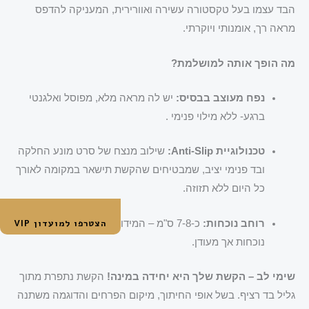
הבד עצמו בעל טקסטורה עשירה ואוורירית, המעניקה להדפס
מראה רך, אומנותי ויוקרתי.
מה הופך אותה למושלמת?
נפח מעוצב בבסיס:
יש לה מראה מלא, מפוסל ואלגנטי
ברגע- ללא מילוי פנימי .
טכנולוגיית Anti-Slip:
שילוב מנצח של סרט מונע החלקה
ובד פנימי יציב, שמבטיחים שהקשת תישאר במקומה לאורך
כל היום ללא תזוזה.
הצטרפו למועדון VIP
רוחב נוכחות:
כ-7-8 ס"מ – המידות המדויקות למראה בעל
נוכחות אך מעודן.
שימי לב – הקשת שלך היא יחידה במינה!
הקשת נתפרת מתוך
גליל בד רציף. בשל אופי החיתוך, מיקום הפרחים והדוגמה משתנה