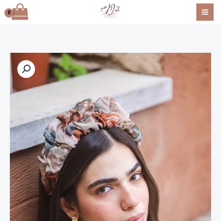
ילוג
תוכן
כמות
של
דגם
אמונה
-
קשת