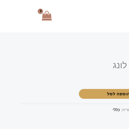
לונג
וספה לסל
ריה:
כללי