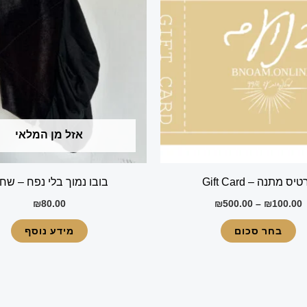
עד
יש
מספר
סוגים.
ניתן
לבחור
את
אזל מן המלאי
האפשרויות
בעמוד
המוצר
יס מתנה – Gift Card
בובו נמוך בלי נפח – שח
₪
80.00
₪
500.00
–
₪
100.00
בחר סכום
מידע נוסף