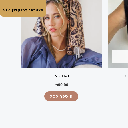
הצטרפו למועדון VIP
ור
דגם סאן
₪
99.90
הוספה לסל