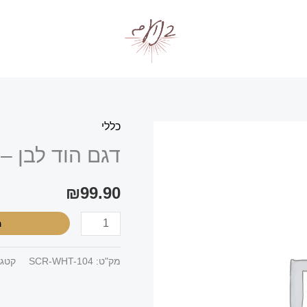
כללי
כמות
דגם הוד לבן – 
של
דגם
₪
99.90
הוד
לבן
ה
-
לונג
מק"ט:
SCR-WHT-104
קטגו