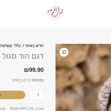
חדש באתר !
,
כללי
,
קשתות
כמות
דגם הוד סגול 
של
דגם
₪
99.90
הוד
סגול
זמינות:
קיים במלאי
-
קשת
ה
מק"ט:
BOW-PRP-136
קטגו