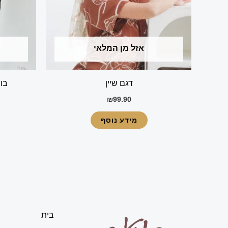
אזל מן המלאי
דגם שיין
בוב
₪
99.90
מידע נוסף
בית