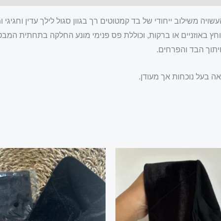
יה משילוב ייחודי של בד קמטוטים רך בגוון סגול לילך עדין וחגיגי 
ץ באוזניים או ברקות, וכוללת פס פנימי מונע החלקה בתחתית המבטי
יתוך הבד והפרחים.