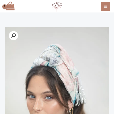
ילוג
תוכן
כמות
של
דגם
לגונה
-
חצי