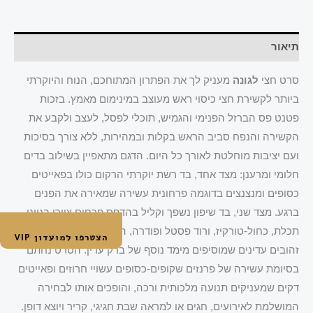
תיאור
סרט חצי
לגונה
מעניק לך את הפתרון המתוחכם, הנוח והיוקרתי
ביותר לקשירת חצי כיסוי ראש מעוצב במינימום מאמץ. בזכות
פטנט פס הברזל הפנימי והגמיש, תוכלי לפסל, לעצב ולקבע את
הקשירה והנפח סביב הראש בקלות ובמהירות, ללא צורך בסיכות
ועם יציבות מוחלטת לאורך כל היום. הדגם מתאפיין בשילוב בדים
חלומי ומרענן: מצד אחד, בד רשת יוקרתי הרקום כולו בפאייטים
כסופים ומנצנצים בדוגמה פרחונית עשירה שמאירה את הפנים
ברגע. מצד שני, בד שיפון נשפך וקליל בהדפס פרחים ציורי בגווני
תכלת, כחול-טורקיז, ורוד פסטל ופודרה, השזור כולו בפסי לורקס
הצטרפו למועדון VIP
זהובים עדינים שמוסיפים מימד נוסף של ברק עדין. הסרט נחתם
בסיומת עשירה של פרנזים שקופים-כסופים עשויי חרוזים ופאייטים
דקים שמעניקים תנועה מלכותית ורכה, והופכים אותו לבחירה
המושלמת לאירועים, חגים או למראה שבת חגיגי, קריר ויוצא דופן.