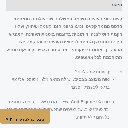
תיאור
קשת שונית עוצרת נשימה המשלבת שני עולמות מנצחים:
הדפס מנומר קלאסי ונועז בגווני חום, קאמל ושחור, ועליו
רקמת חוט לבנה ורומנטית בדוגמה בוטנית מעודנת. המפגש
בין הדיסטורשן החייתי לכיווצים העשירים והרקמה יוצר
מראה רך, אומנותי ויוקרתי – פריט חובה שיעניק זריקת סטייל
מתוחכמת לכל אאוטפיט.
מה הופך אותה למושלמת?
נפח מעוצב בבסיס:
יש לה מראה מלא, מפוסל ואלגנטי
ברגע- ללא מילוי פנימי .
טכנולוגיית Anti-Slip:
שילוב מנצח של סרט מונע החלקה
ובד פנימי יציב, שמבטיחים שהקשת תישאר במקומה לאורך
כל היום ללא תזוזה.
הצטרפו למועדון VIP