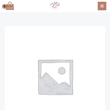
ילוג
תוכן
כמות
של
דגם
שחר
-
לונג